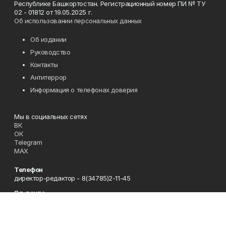
Республике Башкортостан. Регистрационный номер ПИ № ТУ
02 - 01812 от 19.05.2025 г.
Об использовании персональных данных
Об издании
Руководство
Контакты
Антитеррор
Информация о телефонах доверия
Мы в социальных сетях
ВК
ОК
Telegram
MAX
Телефон
директор-редактор - 8(34785)2-11-45
Эл. почта
zori@ufamts.ru
Адрес
453380 Республика Башкортостан, Зианчуринский район,с.