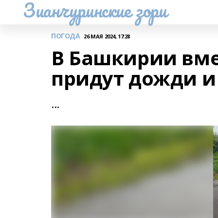
Зианчуринские зори
ПОГОДА
26 МАЯ 2024, 17:28
В Башкирии вме
придут дожди и
...