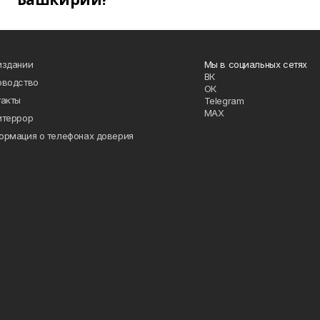
издании
Мы в социальных сетях
ВК
оводство
ОК
такты
Telegram
MAX
итеррор
ормация о телефонах доверия