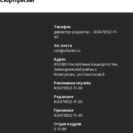
Телефон
директор-редактор - 8(34785)2-11-
45
Эл. почта
zori@ufamts.ru
Адрес
453380 Республика Башкортостан,
Зианчуринский район,с.
Исянгулово, ул.Советская,9.
Рекламная служба
8(34785)2-11-09
Редакция
8(34785)2-11-25
Приемная
8(34785)2-11-45
Отдел кадров
2-11-89