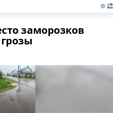
+20
Ясн
сто заморозков
 грозы