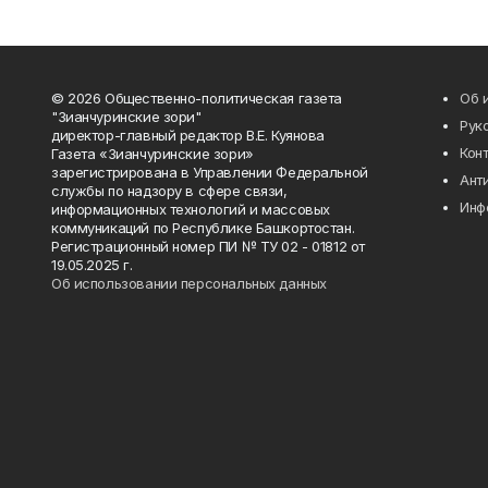
© 2026 Общественно-политическая газета
Об 
"Зианчуринские зори"
Рук
директор-главный редактор В.Е. Куянова
Кон
Газета «Зианчуринские зори»
зарегистрирована в Управлении Федеральной
Ант
службы по надзору в сфере связи,
Инф
информационных технологий и массовых
коммуникаций по Республике Башкортостан.
Регистрационный номер ПИ № ТУ 02 - 01812 от
19.05.2025 г.
Об использовании персональных данных