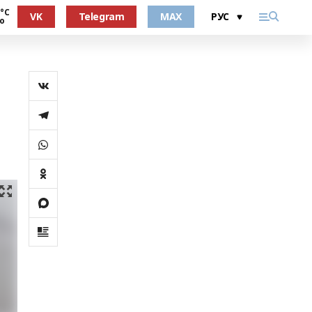
 °С
VK
Telegram
MAX
о