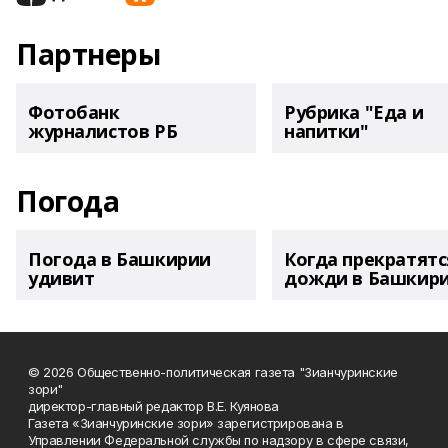
Партнеры
Фотобанк
Рубрика "Еда и
журналистов РБ
напитки"
Погода
Погода в Башкирии
Когда прекратятс
удивит
дожди в Башкир
© 2026 Общественно-политическая газета "Зианчуринские
зори"
директор-главный редактор В.Е. Куянова
Газета «Зианчуринские зори» зарегистрирована в
Управлении Федеральной службы по надзору в сфере связи,