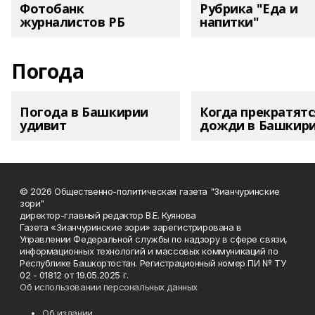
Фотобанк
Рубрика "Еда и
журналистов РБ
напитки"
Погода
Погода в Башкирии
Когда прекратятс
удивит
дожди в Башкир
© 2026 Общественно-политическая газета "Зианчуринские
зори"
директор-главный редактор В.Е. Куянова
Газета «Зианчуринские зори» зарегистрирована в
Управлении Федеральной службы по надзору в сфере связи,
информационных технологий и массовых коммуникаций по
Республике Башкортостан. Регистрационный номер ПИ № ТУ
02 - 01812 от 19.05.2025 г.
Об использовании персональных данных
Об издании