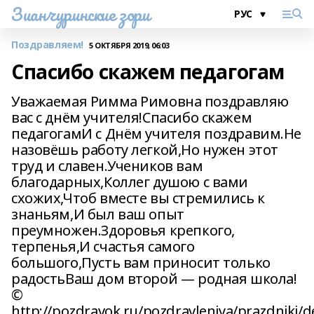
Зианчуринские зори
Поздравляем!
5 ОКТЯБРЯ 2019, 06:03
Спасибо скажем педагогам
Уважаемая Римма Римовна поздравляю
вас с днём учителя!Спасибо скажем
педагогамИ с Днём учителя поздравим.Не
назовёшь работу легкой,Но нужен этот
труд и славен.Учеников вам
благодарных,Коллег душою с вами
схожих,Чтоб вместе вы стремились к
знаньям,И был ваш опыт
преумножен.Здоровья крепкого,
терпенья,И счастья самого
большого,Пусть вам приносит только
радостьВаш дом второй — родная школа!
©
http://pozdravok.ru/pozdravleniya/prazdniki/d