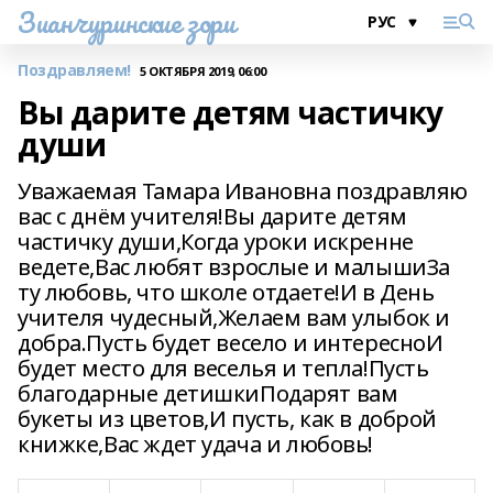
Зианчуринские зори
Поздравляем!
5 ОКТЯБРЯ 2019, 06:00
Вы дарите детям частичку
души
Уважаемая Тамара Ивановна поздравляю
вас с днём учителя!Вы дарите детям
частичку души,Когда уроки искренне
ведете,Вас любят взрослые и малышиЗа
ту любовь, что школе отдаете!И в День
учителя чудесный,Желаем вам улыбок и
добра.Пусть будет весело и интересноИ
будет место для веселья и тепла!Пусть
благодарные детишкиПодарят вам
букеты из цветов,И пусть, как в доброй
книжке,Вас ждет удача и любовь!