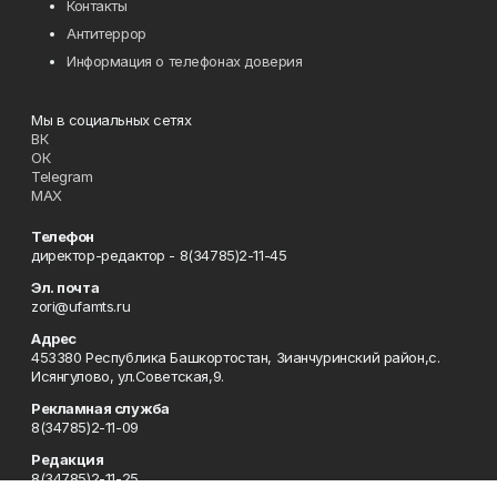
Контакты
Антитеррор
Информация о телефонах доверия
Мы в социальных сетях
ВК
ОК
Telegram
MAX
Телефон
директор-редактор - 8(34785)2-11-45
Эл. почта
zori@ufamts.ru
Адрес
453380 Республика Башкортостан, Зианчуринский район,с.
Исянгулово, ул.Советская,9.
Рекламная служба
8(34785)2-11-09
Редакция
8(34785)2-11-25