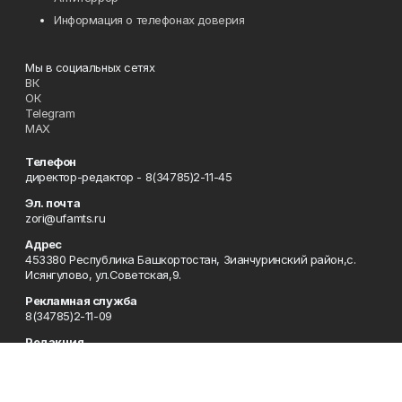
Информация о телефонах доверия
Мы в социальных сетях
ВК
ОК
Telegram
MAX
Телефон
директор-редактор - 8(34785)2-11-45
Эл. почта
zori@ufamts.ru
Адрес
453380 Республика Башкортостан, Зианчуринский район,с.
Исянгулово, ул.Советская,9.
Рекламная служба
8(34785)2-11-09
Редакция
8(34785)2-11-25
Приемная
8(34785)2-11-45