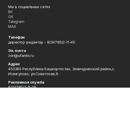
Мы в социальных сетях
ВК
ОК
Telegram
MAX
Телефон
директор-редактор - 8(34785)2-11-45
Эл. почта
zori@ufamts.ru
Адрес
453380 Республика Башкортостан, Зианчуринский район,с.
Исянгулово, ул.Советская,9.
Рекламная служба
8(34785)2-11-09
Редакция
8(34785)2-11-25
Приемная
8(34785)2-11-45
Отдел кадров
2-11-89