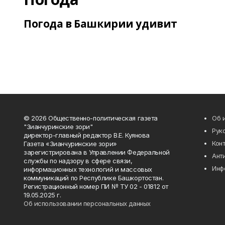
Погода в Башкирии удивит
© 2026 Общественно-политическая газета
Об 
"Зианчуринские зори"
Рук
директор-главный редактор В.Е. Куянова
Кон
Газета «Зианчуринские зори»
зарегистрирована в Управлении Федеральной
Ант
службы по надзору в сфере связи,
Инф
информационных технологий и массовых
коммуникаций по Республике Башкортостан.
Регистрационный номер ПИ № ТУ 02 - 01812 от
19.05.2025 г.
Об использовании персональных данных