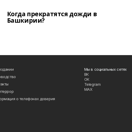
Когда прекратятся дожди в
Башкирии?
издании
Мы в социальных сетях
ВК
оводство
ОК
такты
Telegram
MAX
итеррор
ормация о телефонах доверия