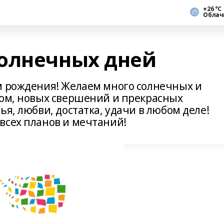
+26 °С
Облач
олнечных дней
м рождения! Желаем много солнечных и
дом, новых свершений и прекрасных
ья, любви, достатка, удачи в любом деле!
всех планов и мечтаний!