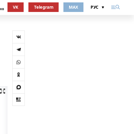
VK
Telegram
MAX
но