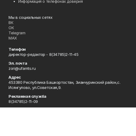
Информация о телефонах доверия
Мы в социальных сетях
ВК
ОК
Telegram
MAX
Телефон
директор-редактор - 8(34785)2-11-45
Эл. почта
zori@ufamts.ru
Адрес
453380 Республика Башкортостан, Зианчуринский район,с.
Исянгулово, ул.Советская,9.
Рекламная служба
8(34785)2-11-09
Редакция
8(34785)2-11-25
Приемная
8(34785)2-11-45