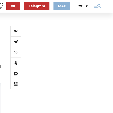
 °С
VK
Telegram
MAX
о
ш