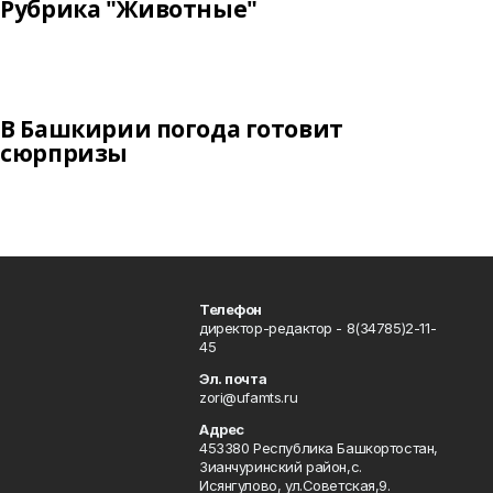
Рубрика "Животные"
В Башкирии погода готовит
сюрпризы
Телефон
директор-редактор - 8(34785)2-11-
45
Эл. почта
zori@ufamts.ru
Адрес
453380 Республика Башкортостан,
Зианчуринский район,с.
Исянгулово, ул.Советская,9.