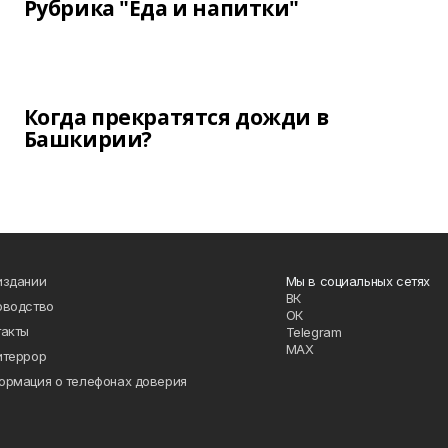
Рубрика "Еда и напитки"
Когда прекратятся дожди в
Башкирии?
издании
Мы в социальных сетях
ВК
оводство
ОК
такты
Telegram
MAX
итеррор
ормация о телефонах доверия