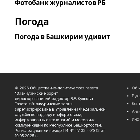
Фотобанк журналистов РБ
Погода
Погода в Башкирии удивит
© 2026 Общественно-политическая газета
Об 
"Зианчуринские зори"
Рук
директор-главный редактор В.Е. Куянова
Кон
Газета «Зианчуринские зори»
зарегистрирована в Управлении Федеральной
Ант
службы по надзору в сфере связи,
Инф
информационных технологий и массовых
коммуникаций по Республике Башкортостан.
Регистрационный номер ПИ № ТУ 02 - 01812 от
19.05.2025 г.