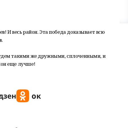
в! И весь район. Эта победа доказывает всю
в.
удем такими же дружными, сплоченными, и
йон еще лучше!