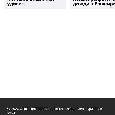
удивит
дожди в Башкир
© 2026 Общественно-политическая газета "Зианчуринские
зори"