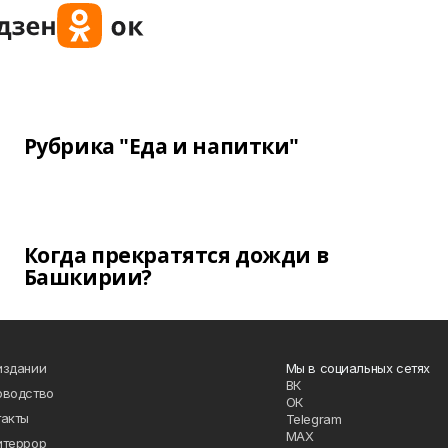
Рубрика "Еда и напитки"
Когда прекратятся дожди в
Башкирии?
издании
Мы в социальных сетях
ВК
оводство
ОК
такты
Telegram
MAX
итеррор