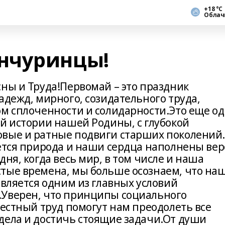
+18 °С
Облач
нчуринцы!
ны и Труда!Первомай – это праздник
адежд, мирного, созидательного труда,
ом сплоченности и солидарности.Это еще о
ой истории нашей Родины, с глубокой
овые и ратные подвиги старших поколений
ается природа и наши сердца наполнены ве
ня, когда весь мир, в том числе и наша
тые времена, мы больше осознаем, что на
является одним из главных условий
.Уверен, что принципы социального
вестный труд помогут нам преодолеть все
дела и достичь стоящие задачи.От души