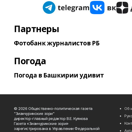
Партнеры
Фотобанк журналистов РБ
Погода
Погода в Башкирии удивит
© 2026 Общественно-политическая газета
Об 
"Зианчуринские зори"
Рук
директор-главный редактор В.Е. Куянова
Кон
Газета «Зианчуринские зори»
зарегистрирована в Управлении Федеральной
Ант