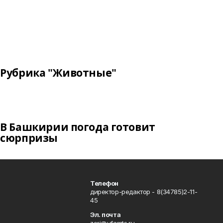
Рубрика "Животные"
В Башкирии погода готовит
сюрпризы
Телефон
директор-редактор - 8(34785)2-11-
45
Эл. почта