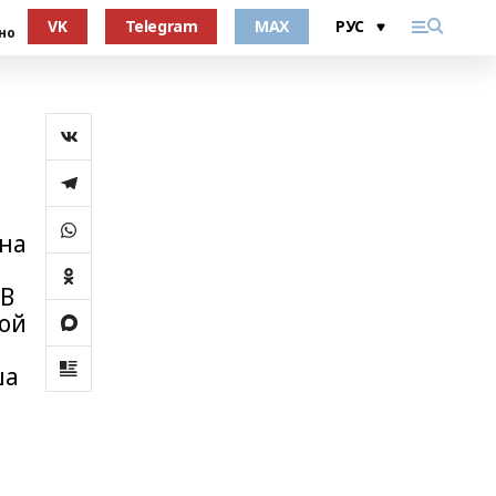
VK
Telegram
MAX
но
дна
.В
рой
ша