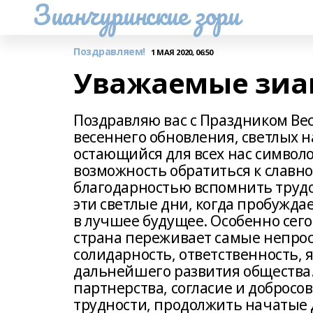
Зианчуринские зори
Поздравляем!
1 МАЯ 2020, 06:50
Уважаемые зиа
Поздравляю вас с Праздником Вес
весеннего обновления, светлых н
остающийся для всех нас символ
возможность обратиться к славн
благодарностью вспомнить труд
эти светлые дни, когда пробужд
в лучшее будущее. Особенно сегод
страна переживает самые непрос
солидарность, ответственность, 
дальнейшего развития общества
партнерства, согласие и добросо
трудности, продолжить начатые 