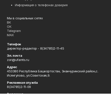
Информация о телефонах доверия
Мы в социальных сетях
ВК
ОК
Telegram
MAX
Телефон
директор-редактор - 8(34785)2-11-45
Эл. почта
zori@ufamts.ru
Адрес
453380 Республика Башкортостан, Зианчуринский район,с.
Исянгулово, ул.Советская,9.
Рекламная служба
8(34785)2-11-09
Редакция
8(34785)2-11-25
Приемная
8(34785)2-11-45