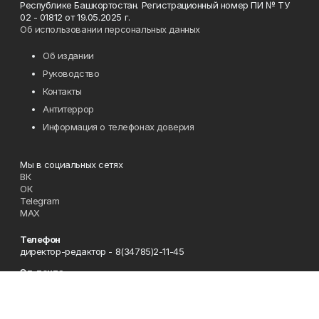
Республике Башкортостан. Регистрационный номер ПИ № ТУ
02 - 01812 от 19.05.2025 г.
Об использовании персональных данных
Об издании
Руководство
Контакты
Антитеррор
Информация о телефонах доверия
Мы в социальных сетях
ВК
ОК
Telegram
MAX
Телефон
директор-редактор - 8(34785)2-11-45
Эл. почта
zori@ufamts.ru
Адрес
453380 Республика Башкортостан, Зианчуринский район,с.