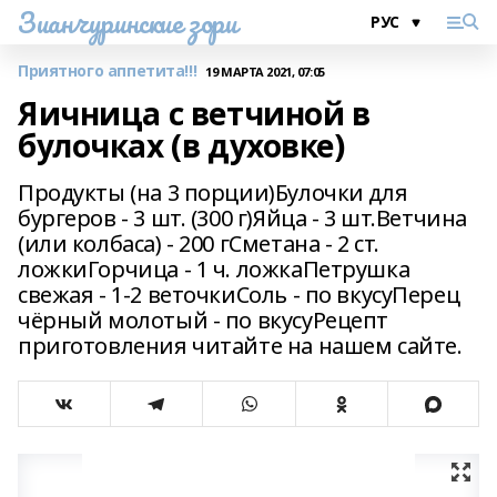
Зианчуринские зори
Приятного аппетита!!!
19 МАРТА 2021, 07:05
Яичница с ветчиной в
булочках (в духовке)
Продукты (на 3 порции)Булочки для
бургеров - 3 шт. (300 г)Яйца - 3 шт.Ветчина
(или колбаса) - 200 гСметана - 2 ст.
ложкиГорчица - 1 ч. ложкаПетрушка
свежая - 1-2 веточкиСоль - по вкусуПерец
чёрный молотый - по вкусуРецепт
приготовления читайте на нашем сайте.