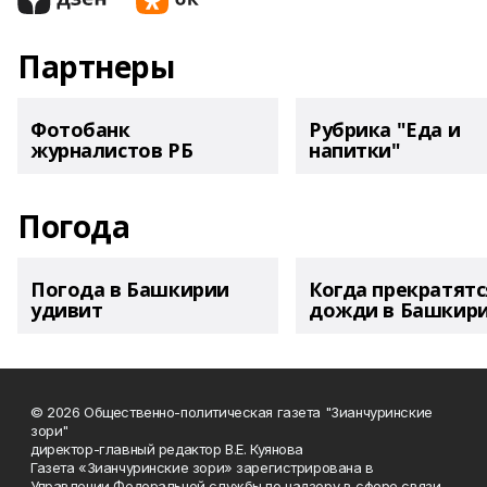
Партнеры
Фотобанк
Рубрика "Еда и
журналистов РБ
напитки"
Погода
Погода в Башкирии
Когда прекратятс
удивит
дожди в Башкир
© 2026 Общественно-политическая газета "Зианчуринские
зори"
директор-главный редактор В.Е. Куянова
Газета «Зианчуринские зори» зарегистрирована в
Управлении Федеральной службы по надзору в сфере связи,