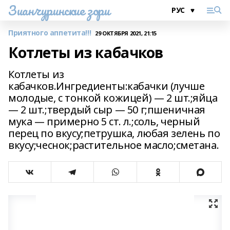
Зианчуринские зори
Приятного аппетита!!!
29 ОКТЯБРЯ 2021, 21:15
Котлеты из кабачков
Котлеты из
кабачков.Ингредиенты:кабачки (лучше
молодые, с тонкой кожицей) — 2 шт.;яйца
— 2 шт.;твердый сыр — 50 г;пшеничная
мука — примерно 5 ст. л.;соль, черный
перец по вкусу;петрушка, любая зелень по
вкусу;чеснок;растительное масло;сметана.