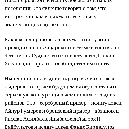
Новопетровского и Исянгуловского сельских
поселений. Это явление говорит о том, что
интерес к играм в шахматы все-таки у
зианчуринцев еще не погас.
Как и всегда районный шахматный турнир
проходил по швейцарской системе и состоял из
9-ти туров. Судейство вел серегуловец Шакир
Хасанов, который стал обладателем золота.
Нынешний новогодний турнир выявил новых
лидеров, которые в будущем смогут составить
серьезную конкуренцию чемпионам соседних
районов. Это – серебряный призер – исянгуловец
Айнур Гумеров и бронзовый призер – абзановец
Рифкат Асылбаев. Яныбаевский игрок И.
Байбулатов и исянгуловец Фанис Бирдегулов