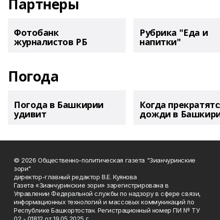
Партнеры
Фотобанк
Рубрика "Еда и
журналистов РБ
напитки"
Погода
Погода в Башкирии
Когда прекратятс
удивит
дожди в Башкир
© 2026 Общественно-политическая газета "Зианчуринские
зори"
директор-главный редактор В.Е. Куянова
Газета «Зианчуринские зори» зарегистрирована в
Управлении Федеральной службы по надзору в сфере связи,
информационных технологий и массовых коммуникаций по
Республике Башкортостан. Регистрационный номер ПИ № ТУ
02 - 01812 от 19.05.2025 г.