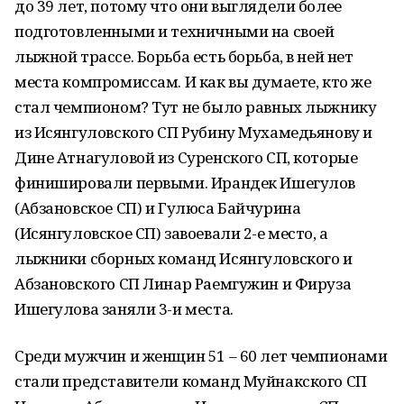
до 39 лет, потому что они выглядели более
подготовленными и техничными на своей
лыжной трассе. Борьба есть борьба, в ней нет
места компромиссам. И как вы думаете, кто же
стал чемпионом? Тут не было равных лыжнику
из Исянгуловского СП Рубину Мухамедьянову и
Дине Атнагуловой из Суренского СП, которые
финишировали первыми. Ирандек Ишегулов
(Абзановское СП) и Гулюса Байчурина
(Исянгуловское СП) завоевали 2-е место, а
лыжники сборных команд Исянгуловского и
Абзановского СП Линар Раемгужин и Фируза
Ишегулова заняли 3-и места.
Среди мужчин и женщин 51 – 60 лет чемпионами
стали представители команд Муйнакского СП