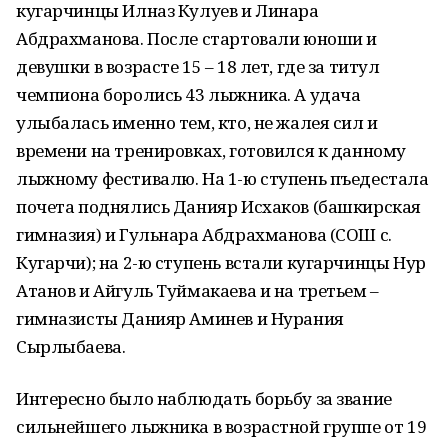
кугарчинцы Илназ Кулуев и Линара
Абдрахманова. После стартовали юноши и
девушки в возрасте 15 – 18 лет, где за титул
чемпиона боролись 43 лыжника. А удача
улыбалась именно тем, кто, не жалея сил и
времени на тренировках, готовился к данному
лыжному фестивалю. На 1-ю ступень пъедестала
почета поднялись Данияр Исхаков (башкирская
гимназия) и Гульнара Абдрахманова (СОШ с.
Кугарчи); на 2-ю ступень встали кугарчинцы Нур
Атанов и Айгуль Туймакаева и на третьем –
гимназисты Данияр Аминев и Нурания
Сырлыбаева.
Интересно было наблюдать борьбу за звание
сильнейшего лыжника в возрастной группе от 19