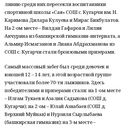
линию среди них пересекли воспитанники
спортивной школы «Сая» СОШ с. Кугарчи им. Н.
Каримова Дилара Кулуева и Мирас Бикбулатов.
На 2-ом месте – Вилдан Гафаров и Лилия
Акчурина из башкирской гимназии-интерната, а
Альмир Исмагзанов и Лиана Абдрахманова из
СОШ с. Кугарчи стали бронзовыми призерами.
Самый массовый забег был среди девочек и
юношей 12 – 14 лет, в этой возрастной группе
участвовали более 70-ти лыжников. Здесь
победителями и призерами стали: на 1-ом месте
– Илгам Тукаев и Азалия Садыкова (СОШ д.
Кугарчи); на 2-ом – Юлай Азнабаев (СОШ д.
Верхний Муйнак) и Нурзиля Сырлыбаева
(башкирская гимназия); на 3-м месте –