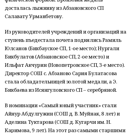
досталась лыжнику из Абзановского СП
Салавату Урманбетову.
Из руководителей учреждений и организаций на
ступень пъедестала почета поднялись Рамиль
Юлсанов (Бикбауское СП, 1-ое место); Нургали
Бикбулатов (Абзановское СП, 2-ое место) и
Ильфат Акчурин (Новопетровское СП, 3-е место).
Директор СОШ с. Абзаново Сария Булатасова
стала обладательницей золотой медали, а Э.
Бикбаева из Исянгуловского СП – серебряной.
В номинации «Самый юный участник» стали
Айнур Абдулгужин (СОШ д. В. Муйнак, 8 лет) и
Аделина Туктарова (СОШ д. Кугарчи им. Н.
Каримова, 9 лет). На этот раз самыми старшими