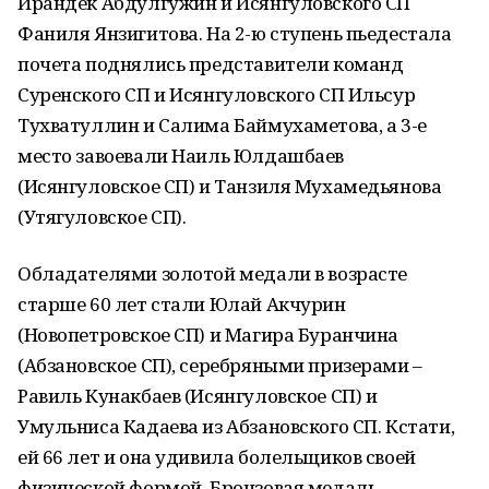
Ирандек Абдулгужин и Исянгуловского СП
Фаниля Янзигитова. На 2-ю ступень пьедестала
почета поднялись представители команд
Суренского СП и Исянгуловского СП Ильсур
Тухватуллин и Салима Баймухаметова, а 3-е
место завоевали Наиль Юлдашбаев
(Исянгуловское СП) и Танзиля Мухамедьянова
(Утягуловское СП).
Обладателями золотой медали в возрасте
старше 60 лет стали Юлай Акчурин
(Новопетровское СП) и Магира Буранчина
(Абзановское СП), серебряными призерами –
Равиль Кунакбаев (Исянгуловское СП) и
Умульниса Кадаева из Абзановского СП. Кстати,
ей 66 лет и она удивила болельщиков своей
физической формой. Бронзовая медаль