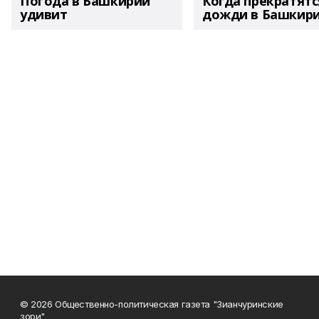
Погода в Башкирии
Когда прекратятс
удивит
дожди в Башкир
© 2026 Общественно-политическая газета "Зианчуринские
зори"