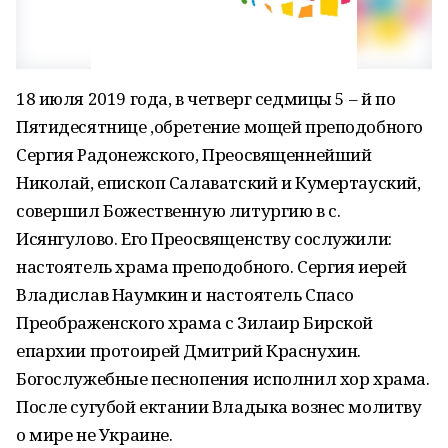
18 июля 2019 года, в четверг седмицы 5 – й по
Пятидесятнице ,обретение мощей преподобного
Сергия Радонежского, Преосвященнейший
Николай, епископ Салаватский и Кумертауский,
совершил Божественную литургию в с.
Исянгулово. Его Преосвященству сослужили:
настоятель храма преподобного. Сергия иерей
Владислав Наумкин и настоятель Спасо
Преображенского храма с Зилаир Бирской
епархии протоирей Дмитрий Краснухин.
Богослужебные песнопения исполнил хор храма.
После сугубой ектании Владыка вознес молитву
о мире не Украине.