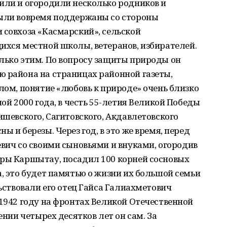
или и огородили несколько родников и
были вовремя поддержаны со стороны
 совхоза «Касмарский», сельской
ихся местной школы, ветеранов, избирателей.
лько этим. По вопросу защиты природы он
ю района на страницах районной газеты,
елом, понятие «любовь к природе» очень близко
ной 2000 года, в честь 55-летия Великой Победы
ишевского, Сагитовского, Акдавлетовского
ы и березы. Через год, в это же время, перед
евич со своими сыновьями и внуками, огородив
оры Каршытау, посадил 100 корней сосновых
а, это будет памятью о жизни их большой семьи
льствовали его отец Гайса Галиахметович
 1942 году на фронтах Великой Отечественной
ении четырех десятков лет он сам. За