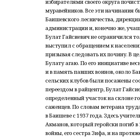
избирателями своего округа почист
муравейников. Все эти начинания 
Баишевского лесничества, дирекции
администрации и, конечно же, учащ
Булат Гайсиевич не ограничился то
выступил с обращением к населени
призывая следовать их почину. В ц
Булату агаю. По его инициативе вес
и в память павших воинов, около Ба
сельских клубов были посажены сосн
переездом в райцентр, Булат Гайси
определенный участок на склоне г
саженцев. По словам ветерана труд
в Баишеве с 1937 года. Здесь учите
Акманов, который геройски погиб в
войны, его сестра Зифа, и на протяж