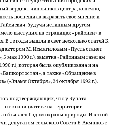
дальнейшего существования городских и
ный вердикт чиновников центра, конечно,
ность поспешила выразить свое мнение и
т Гайсиевич, будучи истинным другом
смело выступил на страницах «районки» в
 В те годы вышли в свет несколько статей Б.
едактором М. Исмагиловым «Пусть станет
 5 мая 1990 г.), заметка «Районным газетам
1990 г.), которая была опубликована и на
 «Башкортостан», а также «Обращение в
 («Знамя Октября», 24 октября 1992 г.).
тов, подтверждающих, что у Булата
. По его инициативе на территории
ыл объявлен Годом охраны природы. И в этой
чи депутатом сельского Совета Б. Акманов с