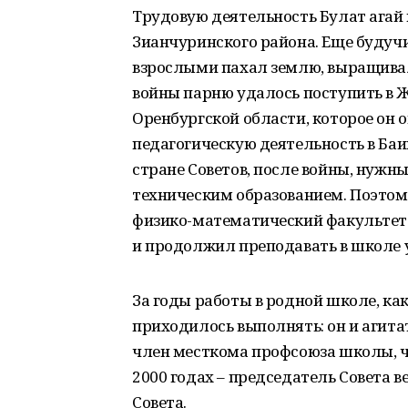
Трудовую деятельность Булат агай н
Зианчуринского района. Еще будучи 
взрослыми пахал землю, выращивал
войны парню удалось поступить в 
Оренбургской области, которое он
педагогическую деятельность в Баи
стране Советов, после войны, нуж
техническим образованием. Поэтому
физико-математический факультет 
и продолжил преподавать в школе 
За годы работы в родной школе, ка
приходилось выполнять: он и агита
член месткома профсоюза школы, чл
2000 годах – председатель Совета в
Совета.