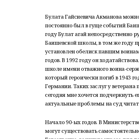
Булата Гайсиевича Акманова можно 
постоянно был в гуще событий Баиш
году Булат агай непосредственно 
Баишевской школы, в том же году п
установлен обелиск павшим воинам
годов. В 1992 году он ходатайство
школе имени отважного воина-серж
который героически погиб в 1943 г
Германии. Таких заслуг у ветерана 
сегодня мне хочется подчеркнуть е
актуальные проблемы на суд читат
Начало 90-ых годов. В Министерств
могут существовать самостоятельно