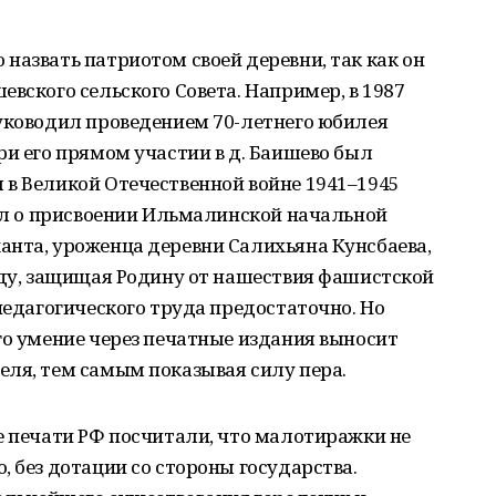
назвать патриотом своей деревни, так как он
евского сельского Совета. Например, в 1987
руководил проведением 70-летнего юбилея
ри его прямом участии в д. Баишево был
 в Великой Отечественной войне 1941–1945
вал о присвоении Ильмалинской начальной
анта, уроженца деревни Салихьяна Кунсбаева,
оду, защищая Родину от нашествия фашистской
педагогического труда предостаточно. Но
го умение через печатные издания выносит
еля, тем самым показывая силу пера.
е печати РФ посчитали, что малотиражки не
, без дотации со стороны государства.