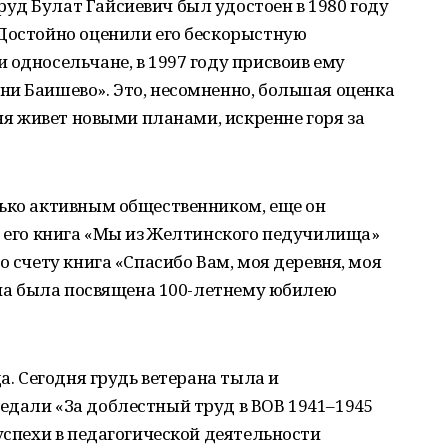
уд Булат Гайсиевич был удостоен в 1980 году
 Достойно оценили его бескорыстную
 односельчане, в 1997 году присвоив ему
и Баишево». Это, несомненно, большая оценка
дня живет новыми планами, искренне горя за
лько активным общественником, еще он
я его книга «Мы из Желтинского педучилища»
о счету книга «Спасибо Вам, моя деревня, моя
 она была посвящена 100-летнему юбилею
да. Сегодня грудь ветерана тыла и
едали «За доблестный труд в ВОВ 1941–1945
успехи в педагогической деятельности