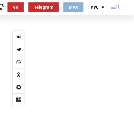
 °С
VK
Telegram
MAX
о