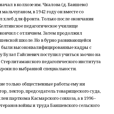
ачал в колхозе им. Чкалова (д. Баишево)
мальчуганом, в 1942 году он вместе со
 хлеб для фронта. Только после окончания
Желтинское педагогическое училище
 окончил с отличием. Затем продолжил
шевской школе. Но в бурно развивающейся
ны были высококвалифицированные кадры с
 Булат Гайсиевич поступил учиться заочно на
Стерлитамакского педагогического института
уроки по выбранной специальности.
кие только общественные работы ему ни
тор, лектор, председатель товарищеского суда,
ен парткома Касмарского совхоза, а в 1996–
етеранов войны и труда Баишевского сельского