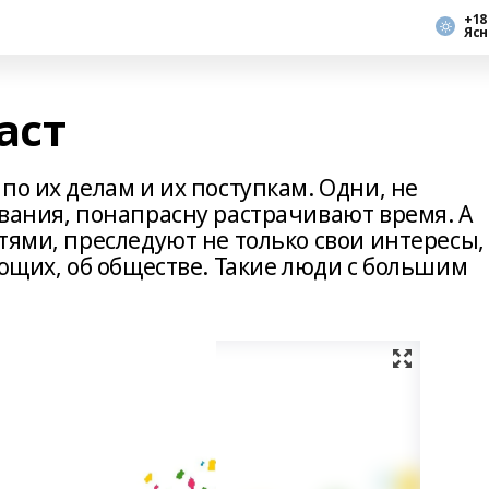
+18
Ясн
аст
по их делам и их поступкам. Одни, не
ования, понапрасну растрачивают время. А
тями, преследуют не только свои интересы,
ающих, об обществе. Такие люди с большим