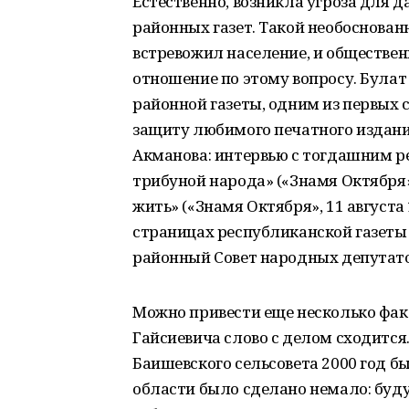
Естественно, возникла угроза для 
районных газет. Такой необоснован
встревожил население, и обществен
отношение по этому вопросу. Була
районной газеты, одним из первых 
защиту любимого печатного издания.
Акманова: интервью с тогдашним р
трибуной народа» («Знамя Октября»,
жить» («Знамя Октября», 11 августа 
страницах республиканской газеты
районный Совет народных депутатов»
Можно привести еще несколько фак
Гайсиевича слово с делом сходится
Баишевского сельсовета 2000 год б
области было сделано немало: буду