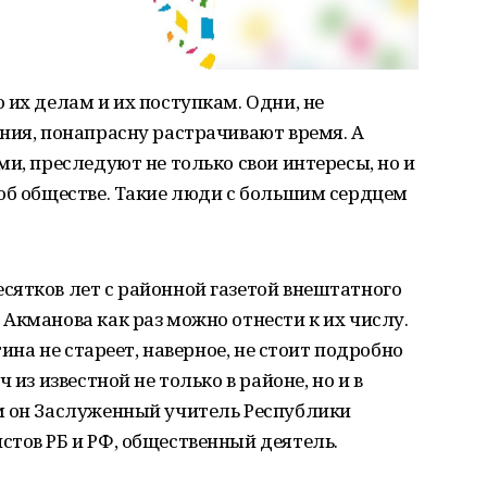
 их делам и их поступкам. Одни, не
ния, понапрасну растрачивают время. А
и, преследуют не только свои интересы, но и
об обществе. Такие люди с большим сердцем
сятков лет с районной газетой внештатного
Акманова как раз можно отнести к их числу.
тина не стареет, наверное, не стоит подробно
 из известной не только в районе, но и в
м он Заслуженный учитель Республики
тов РБ и РФ, общественный деятель.