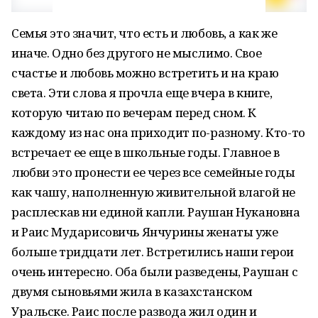
Семья это значит, что есть и любовь, а как же
иначе. Одно без другого не мыслимо. Свое
счастье и любовь можно встретить и на краю
света. Эти слова я прочла еще вчера в книге,
которую читаю по вечерам перед сном. К
каждому из нас она приходит по-разному. Кто-то
встречает ее еще в школьные годы. Главное в
любви это пронести ее через все семейные годы
как чашу, наполненную живительной влагой не
расплескав ни единой капли. Раушан Нукановна
и Раис Мударисовичь Янчурины женаты уже
больше тридцати лет. Встретились наши герои
очень интересно. Оба были разведены, Раушан с
двумя сыновьями жила в казахстанском
Уральске. Раис после развода жил один и