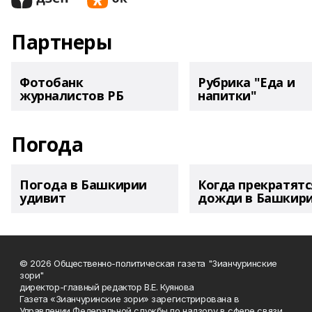
Партнеры
Фотобанк
Рубрика "Еда и
журналистов РБ
напитки"
Погода
Погода в Башкирии
Когда прекратятс
удивит
дожди в Башкир
© 2026 Общественно-политическая газета "Зианчуринские
зори"
директор-главный редактор В.Е. Куянова
Газета «Зианчуринские зори» зарегистрирована в
Управлении Федеральной службы по надзору в сфере связи,