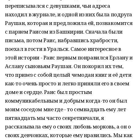
переписывался с девушками, чьи адреса
находил в журнале, и одной из них была подруга
Раушан, которая и предложила ей, познакомится
с парнем Раисом из Башкирии. Сначала были
письма, потом Раис, набравшись храбрости,
поехал в гости в Уральск. Самое интересное в
этой истории - Раис первым понравился Ерлану и
Аслану сыновьям Раушан. Он покорил их тем,
что привез с собой целый чемодан книг и её дети
как-то очень просто и легко приняли его в своем
доме и сердце. Раис был простым
коммуникабельным и добрым когда-то он был
моим соседом мне где - то семнадцать ему лет
пятнадцать мы часто секретничали, я
рассказывала ему о своих любовь морковь, а он о
своих девчонках, которые ему нравились. Мы как