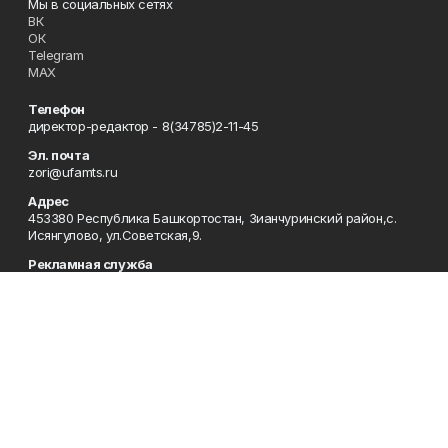
Мы в социальных сетях
ВК
ОК
Telegram
MAX
Телефон
директор-редактор - 8(34785)2-11-45
Эл. почта
zori@ufamts.ru
Адрес
453380 Республика Башкортостан, Зианчуринский район,с.
Исянгулово, ул.Советская,9.
Рекламная служба
8(34785)2-11-09
Редакция
8(34785)2-11-25
Приемная
8(34785)2-11-45
Отдел кадров
2-11-89