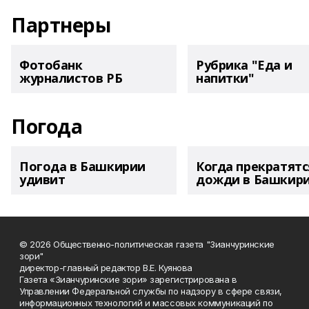
Партнеры
Фотобанк
Рубрика "Еда и
журналистов РБ
напитки"
Погода
Погода в Башкирии
Когда прекратятс
удивит
дожди в Башкир
© 2026 Общественно-политическая газета "Зианчуринские
зори"
директор-главный редактор В.Е. Куянова
Газета «Зианчуринские зори» зарегистрирована в
Управлении Федеральной службы по надзору в сфере связи,
информационных технологий и массовых коммуникаций по