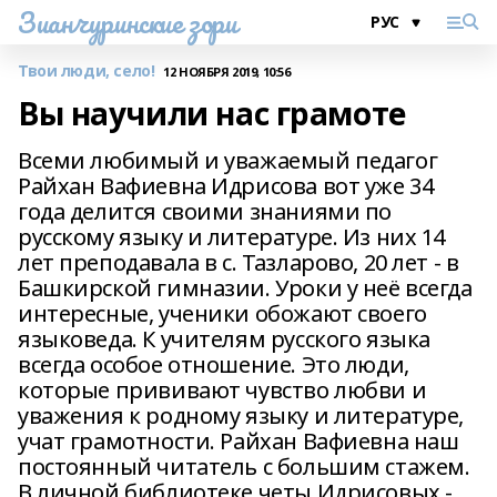
Зианчуринские зори
Твои люди, село!
12 НОЯБРЯ 2019, 10:56
Вы научили нас грамоте
Всеми любимый и уважаемый педагог
Райхан Вафиевна Идрисова вот уже 34
года делится своими знаниями по
русскому языку и литературе. Из них 14
лет преподавала в с. Тазларово, 20 лет - в
Башкирской гимназии. Уроки у неё всегда
интересные, ученики обожают своего
языковеда. К учителям русского языка
всегда особое отношение. Это люди,
которые прививают чувство любви и
уважения к родному языку и литературе,
учат грамотности. Райхан Вафиевна наш
постоянный читатель с большим стажем.
В личной библиотеке четы Идрисовых -