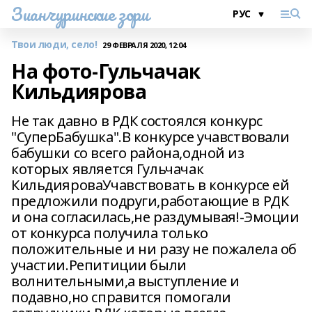
Зианчуринские зори
Твои люди, село!
29 ФЕВРАЛЯ 2020, 12:04
На фото-Гульчачак
Кильдиярова
Не так давно в РДК состоялся конкурс
"СуперБабушка".В конкурсе учавствовали
бабушки со всего района,одной из
которых является Гульчачак
КильдияроваУчавствовать в конкурсе ей
предложили подруги,работающие в РДК
и она согласилась,не раздумывая!-Эмоции
от конкурса получила только
положительные и ни разу не пожалела об
участии.Репитиции были
волнительными,а выступление и
подавно,но справится помогали