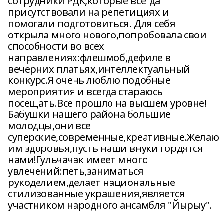
сотрудники РДК,которые всегда
присутствовали на репетициях и
помогали подготовиться. Для себя
открыла много нового,попробовала свои
способности во всех
направлениях:флешмоб,дефиле в
вечерних платьях,интеллектуальный
конкурс.Я очень люблю подобные
мероприятия и всегда стараюсь
посещать.Все прошло на высшем уровне!
Бабушки нашего района большие
молодцы,они все
суперские,современные,креативные.Желаю
им здоровья,пусть наши внуки гордятся
нами!Гульчачак имеет много
увлечений:петь,заниматься
рукоделием,делает национальные
стилизованные украшения,является
участником народного ансамбля "Йырыу".