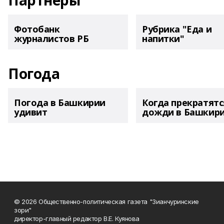
Партнеры
Фотобанк
Рубрика "Еда и
журналистов РБ
напитки"
Погода
Погода в Башкирии
Когда прекратятс
удивит
дожди в Башкир
© 2026 Общественно-политическая газета "Зианчуринские
зори"
директор-главный редактор В.Е. Куянова