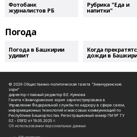
Фотобанк
Рубрика "Еда и
журналистов РБ
напитки"
Погода
Погода в Башкирии
Когда прекратятс
удивит
дожди в Башкир
© 2026 Общественно-политическая газета "Зианчуринские
зори"
директор-главный редактор В.Е. Куянова
Газета «Зианчуринские зори» зарегистрирована в
Управлении Федеральной службы по надзору в сфере связи,
информационных технологий и массовых коммуникаций по
Республике Башкортостан. Регистрационный номер ПИ № ТУ
02 - 01812 от 19.05.2025 г.
Об использовании персональных данных