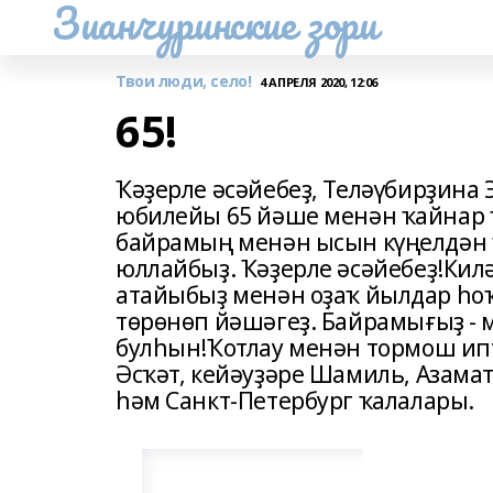
Зианчуринские зори
Твои люди, село!
4 АПРЕЛЯ 2020, 12:06
65!
Ҡәҙерле әсәйебеҙ, Теләүбирҙина 
юбилейы 65 йәше менән ҡайнар ҡ
байрамың менән ысын күңелдән ҡо
юллайбыҙ. Ҡәҙерле әсәйебеҙ!Кил
атайыбыҙ менән оҙаҡ йылдар һоҡ
төрөнөп йәшәгеҙ. Байрамығыҙ - м
булһын!Ҡотлау менән тормош ипт
Әсҡәт, кейәуҙәре Шамиль, Азамат,
һәм Санкт-Петербург ҡалалары.