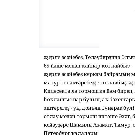
Ҡәҙерле әсәйебеҙ, Теләүбирҙина Эл
65 йәше менән ҡайнар ҡотлайбыз .
Ҡәҙерле әсәйебеҙ күркәм байрамың м
матур теләктәребеҙҙе юллайбыҙ. Ҡәҙ
Киләсәктә лә тормошҡа йәм биреп,
һоҡланғыс пар булып, аҡ бәхеттәргә
эштәрегеҙ - уң, донъян түңәрәк бул
Ҡотлау менән тормош иптәше Әхәт, 
кейәуҙәре Шамиль, Азамат, Тимур. Ҡ
Петербург ҡалалары.