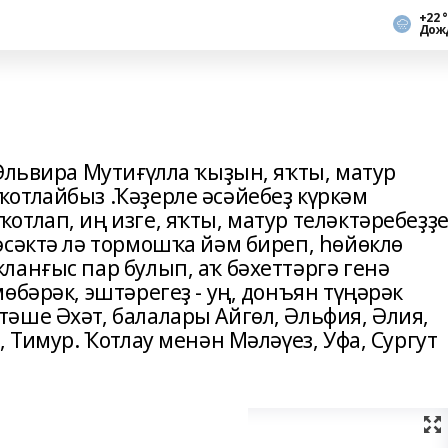
+22 
Дож
Эльвира Мутиғүлла ҡыҙын, яҡты, матур
отлайбыз .Ҡәҙерле әсәйебеҙ күркәм
тлап, иң изге, яҡты, матур теләктәребеҙҙ
әсәктә лә тормошҡа йәм биреп, һөйөклө
ланғыс пар булып, аҡ бәхеттәргә генә
өбәрәк, эштәрегеҙ - уң, донъян түңәрәк
әше Әхәт, балалары Айгөл, Әльфия, Әлия,
 Тимур. Ҡотлау менән Мәләүез, Уфа, Сургут