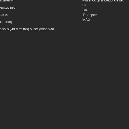
издании
Мы в социальных сетях
ВК
оводство
ОК
такты
Telegram
MAX
итеррор
ормация о телефонах доверия