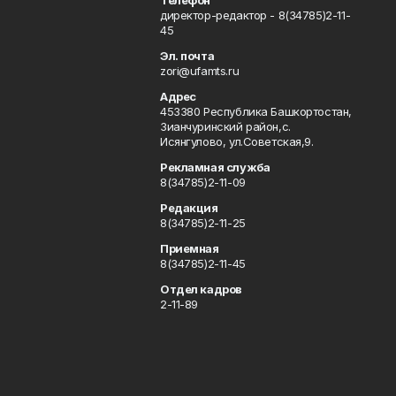
Телефон
директор-редактор - 8(34785)2-11-
45
Эл. почта
zori@ufamts.ru
Адрес
453380 Республика Башкортостан,
Зианчуринский район,с.
Исянгулово, ул.Советская,9.
Рекламная служба
8(34785)2-11-09
Редакция
8(34785)2-11-25
Приемная
8(34785)2-11-45
Отдел кадров
2-11-89