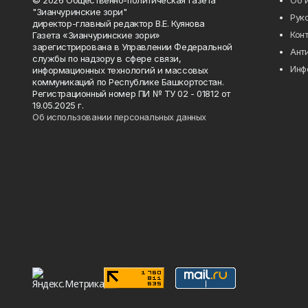
© 2026 Общественно-политическая газета
Об 
"Зианчуринские зори"
Рук
директор-главный редактор В.Е. Куянова
Кон
Газета «Зианчуринские зори»
зарегистрирована в Управлении Федеральной
Ант
службы по надзору в сфере связи,
Инф
информационных технологий и массовых
коммуникаций по Республике Башкортостан.
Регистрационный номер ПИ № ТУ 02 - 01812 от
19.05.2025 г.
Об использовании персональных данных