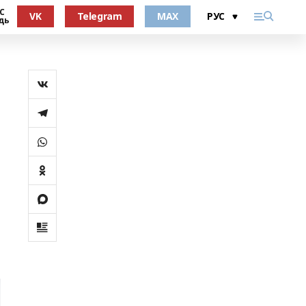
°С
VK
Telegram
MAX
дь
е