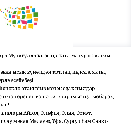
ьвира Мутиғүлла ҡыҙын, яҡты, матур юбилейы
енән ысын күңелдән ҡотлап, иң изге, яҡты,
ерле әсәйебеҙ!
 һөйөклө атайыбыҙ менән оҙаҡ йылдар
 генә төрөнөп йәшәгеҙ. Байрамығыҙ - мөбәрәк,
һын!
балалары Айгөл, Әльфия, Әлия, Әсҡәт,
отлау менән Мәләүез, Уфа, Сургут һәм Санкт-