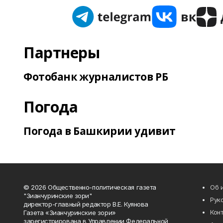
Партнеры
Фотобанк журналистов РБ
Погода
Погода в Башкирии удивит
© 2026 Общественно-политическая газета
Об 
"Зианчуринские зори"
Рук
директор-главный редактор В.Е. Куянова
Кон
Газета «Зианчуринские зори»
зарегистрирована в Управлении Федеральной