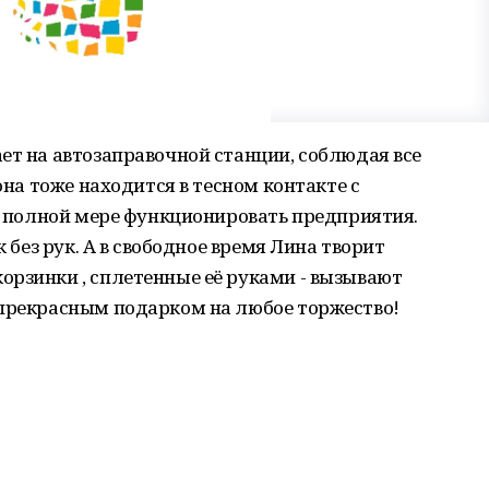
ет на автозаправочной станции, соблюдая все
 она тоже находится в тесном контакте с
 в полной мере функционировать предприятия.
к без рук. А в свободное время Лина творит
орзинки , сплетенные её руками - вызывают
 прекрасным подарком на любое торжество!