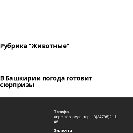
Рубрика "Животные"
В Башкирии погода готовит
сюрпризы
Телефон
директор-редактор - 8(34785)2-11-
45
Эл. почта