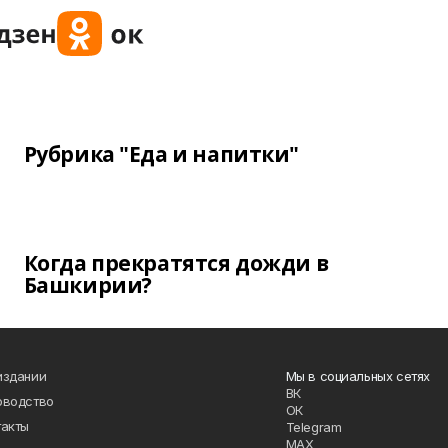
Рубрика "Еда и напитки"
Когда прекратятся дожди в
Башкирии?
издании
Мы в социальных сетях
ВК
оводство
ОК
такты
Telegram
MAX