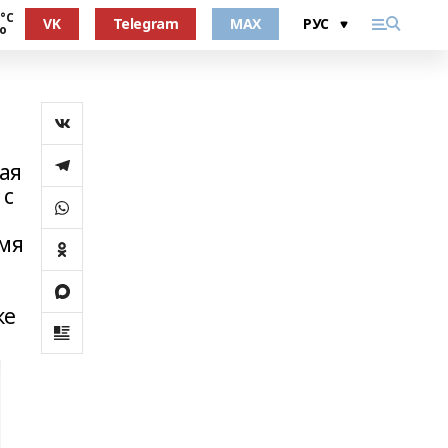
 °С
VK
Telegram
MAX
о
ая
 с
емя
ке