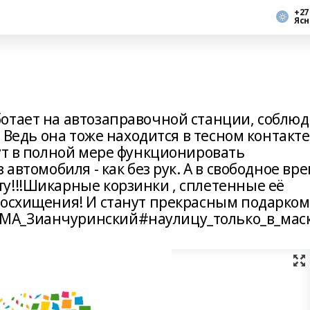
+27
Ясн
отает на автозаправочной станции, соблюд
. Ведь она тоже находится в тесном контакте
ут в полной мере функционировать
 автомобиля - как без рук. А в свободное вр
у!!!Шикарные корзинки , сплетенные её
восхищения! И станут прекрасным подарком
МА_Зианчуринский#наулицу_только_в_мас