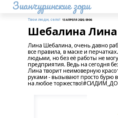
Зианчуринские зори
Твои люди, село!
13 АПРЕЛЯ 2020, 09:06
Шебалина Лина
Лина Шебалина, очень давно раб
все правила, в маске и перчатках
людьми, но без её работы не мог
предприятия. Ведь на сегодня без
Лина творит неимоверную красот
руками - вызывают просто бурю 
на любое торжество!#СИДИМ_ДО