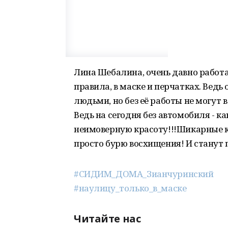
Лина Шебалина, очень давно работа
правила, в маске и перчатках. Ведь
людьми, но без её работы не могут
Ведь на сегодня без автомобиля - ка
неимоверную красоту!!!Шикарные к
просто бурю восхищения! И станут
#СИДИМ_ДОМА_Зианчуринский
#наулицу_только_в_маске
Читайте нас