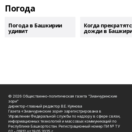
Погода
Погода в Башкирии
Когда прекратятс
удивит
дожди в Башкир
© 2026 Общественно-политическая газета "Зианчуринские
зори"
директор-главный редактор В.Е. Куянова
Газета «Зианчуринские зори» зарегистрирована в
Управлении Федеральной службы по надзору в сфере связи,
информационных технологий и массовых коммуникаций по
Республике Башкортостан. Регистрационный номер ПИ № ТУ
02 - 01812 от 19.05.2025 г.