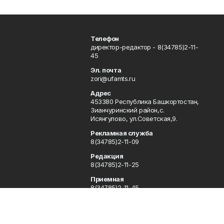
Телефон
директор-редактор - 8(34785)2-11-
45
Эл. почта
zori@ufamts.ru
Адрес
453380 Республика Башкортостан,
Зианчуринский район,с.
Исянгулово, ул.Советская,9.
Рекламная служба
8(34785)2-11-09
Редакция
8(34785)2-11-25
Приемная
8(34785)2-11-45
Отдел кадров
2-11-89