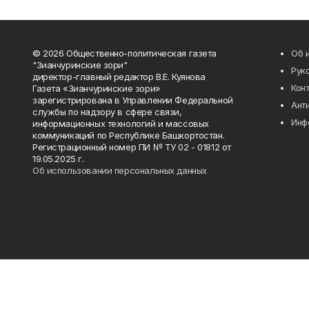
© 2026 Общественно-политическая газета
Об 
"Зианчуринские зори"
Рук
директор-главный редактор В.Е. Куянова
Кон
Газета «Зианчуринские зори»
зарегистрирована в Управлении Федеральной
Ант
службы по надзору в сфере связи,
Инф
информационных технологий и массовых
коммуникаций по Республике Башкортостан.
Регистрационный номер ПИ № ТУ 02 - 01812 от
19.05.2025 г.
Об использовании персональных данных