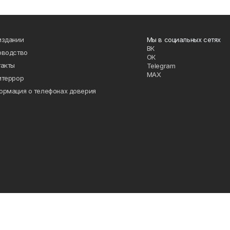
издании
Мы в социальных сетях
ВК
оводство
ОК
такты
Telegram
MAX
итеррор
ормация о телефонах доверия