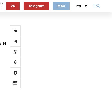
 °С
VK
Telegram
MAX
о
или