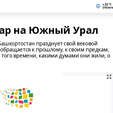
+20 °С
Облач
тар на Южный Урал
Башкортостан празднует свой вековой
 обращается к прошлому, к своим предкам,
 того времени, какими думами они жили, о