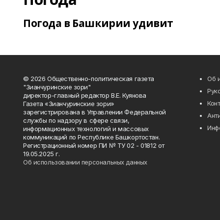
Погода в Башкирии удивит
© 2026 Общественно-политическая газета
Об 
"Зианчуринские зори"
Рук
директор-главный редактор В.Е. Куянова
Кон
Газета «Зианчуринские зори»
зарегистрирована в Управлении Федеральной
Ант
службы по надзору в сфере связи,
Инф
информационных технологий и массовых
коммуникаций по Республике Башкортостан.
Регистрационный номер ПИ № ТУ 02 - 01812 от
19.05.2025 г.
Об использовании персональных данных