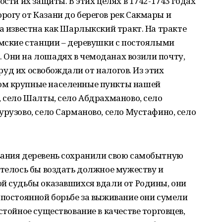
ости их защиты. В этих целях в 1742-1743 годах
огу от Казани до берегов рек Сакмары и
га известна как Шарлыкский тракт. На тракте
ямские станции – деревушки с постоялыми
 Они на лошадях в чемоданах возили почту,
 труд их освобождали от налогов. Из этих
ом крупные населенные пункты нашей
, село Шалты, село Абдрахманово, село
урузово, село Сарманово, село Мустафино, село
вания деревень сохранили свою самобытную
отелось бы воздать должное мужеству и
й судьбы оказавшихся вдали от Родины, они
 постоянной борьбе за выживание они сумели
стойное существование в качестве торговцев,