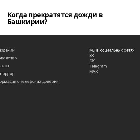
Когда прекратятся дожди в
Башкирии?
издании
Мы в социальных сетях
ВК
оводство
ОК
такты
Telegram
MAX
итеррор
ормация о телефонах доверия