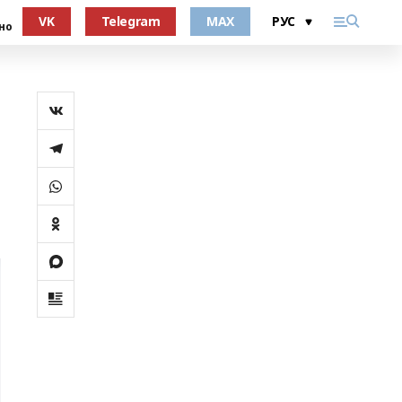
VK
Telegram
MAX
но