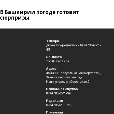
В Башкирии погода готовит
сюрпризы
Телефон
директор-редактор - 8(34785)2-11-
45
Эл. почта
zori@ufamts.ru
Адрес
453380 Республика Башкортостан,
Зианчуринский район,с.
Исянгулово, ул.Советская,9.
Рекламная служба
8(34785)2-11-09
Редакция
8(34785)2-11-25
Приемная