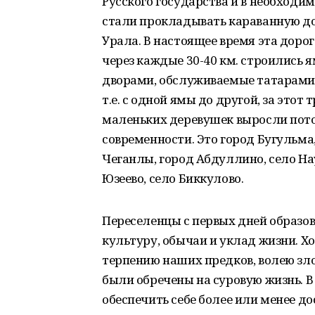
Русского государства и в необходим
стали прокладывать караванную дор
Урала. В настоящее время эта доро
через каждые 30-40 км. строились 
дворами, обслуживаемые татарами.
т.е. с одной ямы до другой, за этот
маленьких деревушек выросли пот
современности. Это город Бугульма
Чеганлы, город Абдуллино, село На
Юзеево, село Биккулово.
Переселенцы с первых дней образо
культуру, обычаи и уклад жизни. Х
терпению наших предков, волею зло
были обречены на суровую жизнь. В
обеспечить себе более или менее до