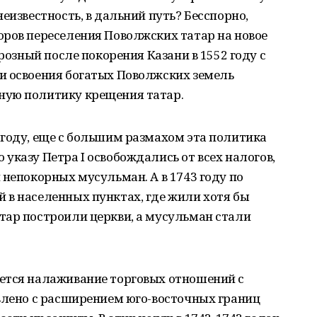
еизвестность, в дальний путь? Бесспорно,
оров переселения Поволжских татар на новое
Грозный после покорения Казани в 1552 году с
и освоения богатых Поволжских земель
ную политику крещения татар.
 году, еще с большим размахом эта политика
указу Петра I освобождались от всех налогов,
 непокорных мусульман. А в 1743 году по
 в населенных пунктах, где жили хотя бы
тар построили церкви, а мусульман стали
ется налаживание торговых отношений с
овлено с расширением юго-восточных границ