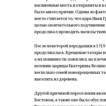
насиженные места и отправиться в н
было много причин. Одним из факт
место считается то, что царь Иван 
целью окончательного подчинения 
продолжал проводить насильствен
После некоторой передышки в 1719
продолжалась. Крещеные татары по 
а их повинности ложились на плечи
велению царицы Екатерины Великой
несколько семей новокрещенных та
выселять из деревень.
Другой причиной переселения явля
Востоком, а также оно было обусл