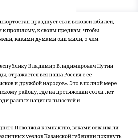
шкортостан празднует свой вековой юбилей,
я к прошлому, к своим предкам, чтобы
мени, какими думами они жили, о чем
у республику Владимир Владимирович Путин
ды, отражается вся наша Россия с ее
зыков и дружбой народов». Это в полной мере
скому району, где на протяжении сотен лет
юди разных национальностей и
днего Поволжья компактно, веками осваивали
различных уездов Казанской губернии покинуть