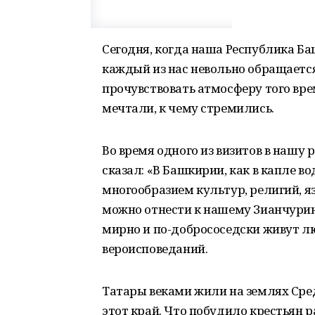
Сегодня, когда наша Республика Ба
каждый из нас невольно обращаетс
прочувствовать атмосферу того вре
мечтали, к чему стремились.
Во время одного из визитов в наш
сказал: «В Башкирии, как в капле во
многообразием культур, религий, я
можно отнести к нашему Зианчурин
мирно и по-добрососедски живут л
вероисповеданий.
Татары веками жили на землях Сре
этот край. Что побудило крестьян 