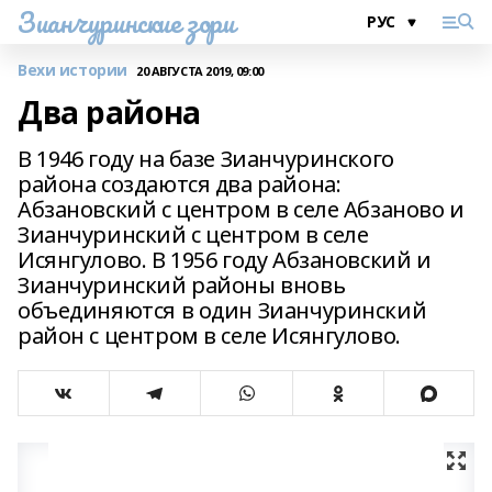
Зианчуринские зори
Вехи истории
20 АВГУСТА 2019, 09:00
Два района
В 1946 году на базе Зианчуринского
района создаются два района:
Абзановский с центром в селе Абзаново и
Зианчуринский с центром в селе
Исянгулово. В 1956 году Абзановский и
Зианчуринский районы вновь
объединяются в один Зианчуринский
район с центром в селе Исянгулово.