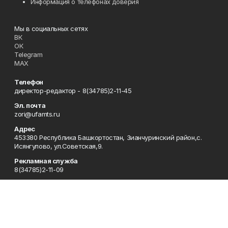
Информация о телефонах доверия
Мы в социальных сетях
ВК
ОК
Telegram
MAX
Телефон
директор-редактор - 8(34785)2-11-45
Эл. почта
zori@ufamts.ru
Адрес
453380 Республика Башкортостан, Зианчуринский район,с.
Исянгулово, ул.Советская,9.
Рекламная служба
8(34785)2-11-09
Редакция
8(34785)2-11-25
Приемная
8(34785)2-11-45