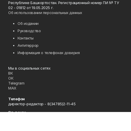
Республике Башкортостан. Регистрационный номер ПИ № ТУ
02 - 01812 от 19.05.2025 г.
Об использовании персональных данных
Об издании
Руководство
Контакты
Антитеррор
Информация о телефонах доверия
Мы в социальных сетях
ВК
ОК
Telegram
MAX
Телефон
директор-редактор - 8(34785)2-11-45
Эл. почта
zori@ufamts.ru
Адрес
453380 Республика Башкортостан, Зианчуринский район,с.