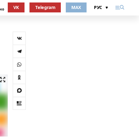
VK
Telegram
MAX
но