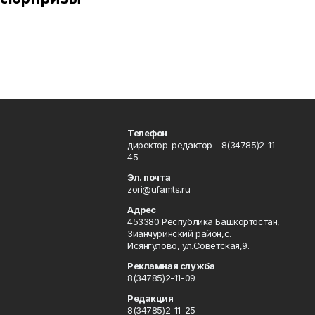
Телефон
директор-редактор - 8(34785)2-11-
45
Эл. почта
zori@ufamts.ru
Адрес
453380 Республика Башкортостан,
Зианчуринский район,с.
Исянгулово, ул.Советская,9.
Рекламная служба
8(34785)2-11-09
Редакция
8(34785)2-11-25