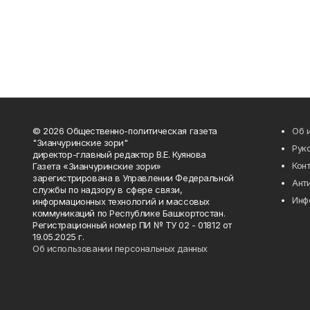
© 2026 Общественно-политическая газета
Об 
"Зианчуринские зори"
Рук
директор-главный редактор В.Е. Куянова
Кон
Газета «Зианчуринские зори»
зарегистрирована в Управлении Федеральной
Ант
службы по надзору в сфере связи,
Инф
информационных технологий и массовых
коммуникаций по Республике Башкортостан.
Регистрационный номер ПИ № ТУ 02 - 01812 от
19.05.2025 г.
Об использовании персональных данных