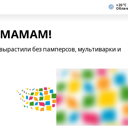
+20 °С
Облач
 МАМАМ!
ырастили бeз памперсов, мультиварки и