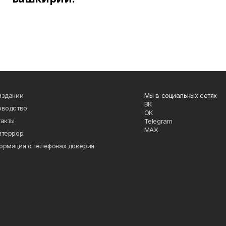
издании
Мы в социальных сетях
ВК
оводство
ОК
такты
Telegram
MAX
итеррор
ормация о телефонах доверия