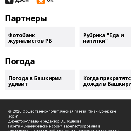
Партнеры
Фотобанк
Рубрика "Еда и
журналистов РБ
напитки"
Погода
Погода в Башкирии
Когда прекратятс
удивит
дожди в Башкир
© 2026 Общественно-политическая газета "Зианчуринские
зори"
директор-главный редактор В.Е. Куянова
Газета «Зианчуринские зори» зарегистрирована в