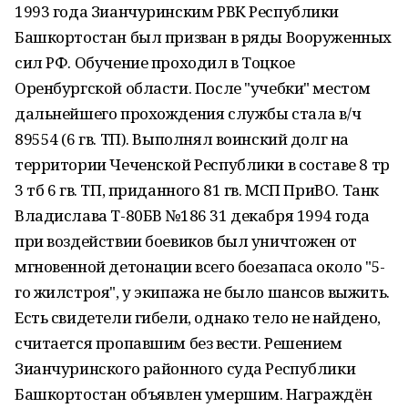
1993 года Зианчуринским РВК Республики
Башкортостан был призван в ряды Вооруженных
сил РФ. Обучение проходил в Тоцкое
Оренбургской области. После "учебки" местом
дальнейшего прохождения службы стала в/ч
89554 (6 гв. ТП). Выполнял воинский долг на
территории Чеченской Республики в составе 8 тр
3 тб 6 гв. ТП, приданного 81 гв. МСП ПриВО. Танк
Владислава Т-80БВ №186 31 декабря 1994 года
при воздействии боевиков был уничтожен от
мгновенной детонации всего боезапаса около "5-
го жилстроя", у экипажа не было шансов выжить.
Есть свидетели гибели, однако тело не найдено,
считается пропавшим без вести. Решением
Зианчуринского районного суда Республики
Башкортостан объявлен умершим. Награждён