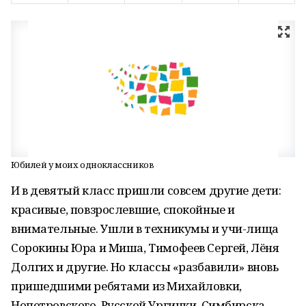
Юбилей у моих одноклассников
И в девятый класс пришли совсем другие дети:
красивые, повзрослевшие, спокойные и
внимательные. Ушли в техникумы и учи-лища
Сорокины Юра и Миша, Тимофеев Сергей, Лёня
Долгих и другие. Но классы «разбавили» вновь
пришедшими ребятами из Михайловки,
Нопетровского, Русской Ургинки, Симбирска,