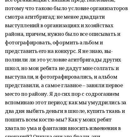
потому что таково было условие организаторов
смотра агитбригад: не менее двадцати
выступлений в организациях и хозяйствах
района, причем, нужно было все описывать и
фотографировать, оформить альбом и
представить его на конкурс. Я не знаю, вы-
полнили ли это условие агитбригады других
школ, но мои ребята не дадут мне солгать: и
выступали, и фотографировались, и альбом
представили, а самое главное – заняли первое
место по району. Я до сих пор с содроганием
вспоминаю этот период: как мы умудрились за
два дня выбить деньги в школе, купить ткань и
пошить всем костю-мы? Как у моих ребят
хватало ума и фантазии вносить изменения в
сценарий? Откуда они это брали, эти