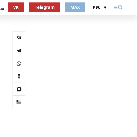
VK
Telegram
MAX
но