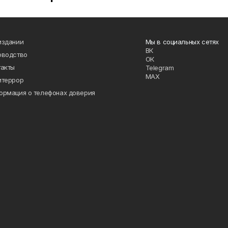
издании
Мы в социальных сетях
ВК
оводство
ОК
такты
Telegram
MAX
итеррор
ормация о телефонах доверия