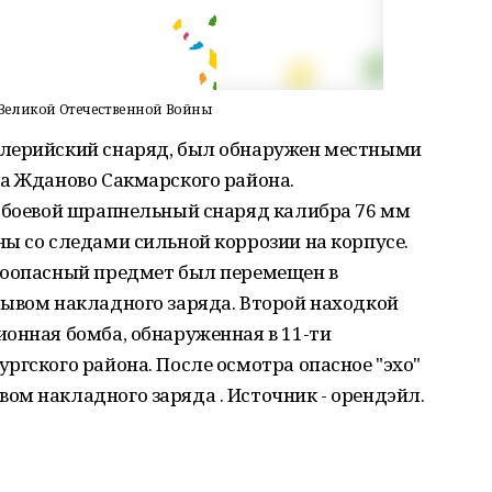
Великой Отечественной Войны
ллерийский снаряд, был обнаружен местными
ла Жданово Сакмарского района.
о боевой шрапнельный снаряд калибра 76 мм
ы со следами сильной коррозии на корпусе.
воопасный предмет был перемещен в
рывом накладного заряда. Второй находкой
онная бомба, обнаруженная в 11-ти
ргского района. После осмотра опасное "эхо"
ом накладного заряда . Источник - орендэйл.