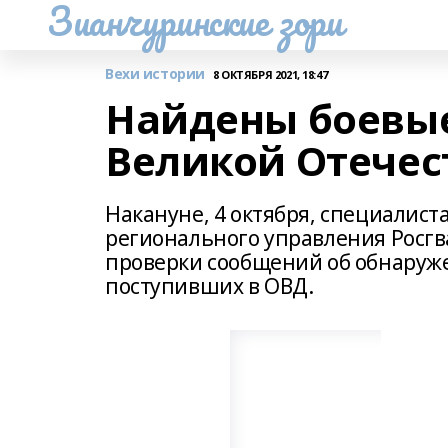
Зианчуринские зори
Вехи истории
8 ОКТЯБРЯ 2021, 18:47
Найдены боевы
Великой Отечес
Накануне, 4 октября, специали
регионального управления Росг
проверки сообщений об обнаруж
поступивших в ОВД.