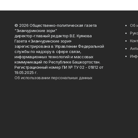
© 2026 Общественно-политическая газета
Об 
"Зианчуринские зори"
Рук
директор-главный редактор В.Е. Куянова
Кон
Газета «Зианчуринские зори»
зарегистрирована в Управлении Федеральной
Ант
службы по надзору в сфере связи,
Инф
информационных технологий и массовых
коммуникаций по Республике Башкортостан.
Регистрационный номер ПИ № ТУ 02 - 01812 от
19.05.2025 г.
Об использовании персональных данных