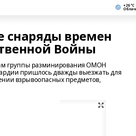
+26 °С
Облач
е снаряды времен
твенной Войны
стам группы разминирования ОМОН
вардии пришлось дважды выезжать для
ении взрывоопасных предметов,