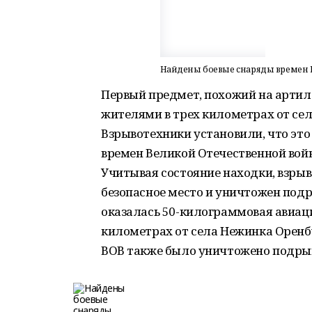
Найдены боевые снаряды времен 
Первый предмет, похожий на арти
жителями в трех километрах от се
Взрывотехники установили, что эт
времен Великой Отечественной войн
Учитывая состояние находки, взры
безопасное место и уничтожен под
оказалась 50-килограммовая авиаци
километрах от села Нежинка Оренбу
ВОВ также было уничтожено подрыв