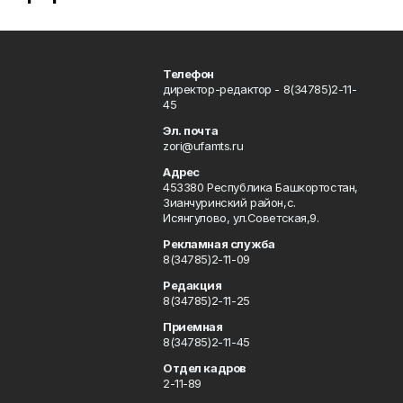
Телефон
директор-редактор - 8(34785)2-11-
45
Эл. почта
zori@ufamts.ru
Адрес
453380 Республика Башкортостан,
Зианчуринский район,с.
Исянгулово, ул.Советская,9.
Рекламная служба
8(34785)2-11-09
Редакция
8(34785)2-11-25
Приемная
8(34785)2-11-45
Отдел кадров
2-11-89