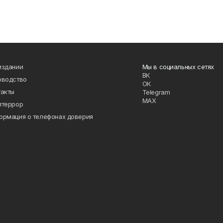
издании
Мы в социальных сетях
ВК
оводство
ОК
такты
Telegram
MAX
итеррор
ормация о телефонах доверия