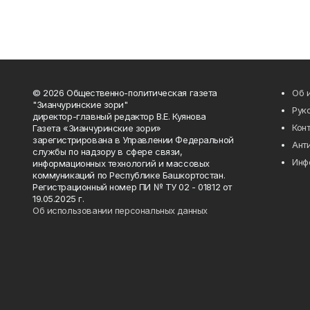
© 2026 Общественно-политическая газета
Об 
"Зианчуринские зори"
Рук
директор-главный редактор В.Е. Куянова
Кон
Газета «Зианчуринские зори»
зарегистрирована в Управлении Федеральной
Ант
службы по надзору в сфере связи,
Инф
информационных технологий и массовых
коммуникаций по Республике Башкортостан.
Регистрационный номер ПИ № ТУ 02 - 01812 от
19.05.2025 г.
Об использовании персональных данных