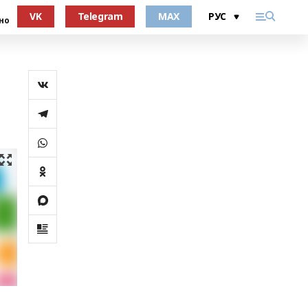
VK
Telegram
MAX
но