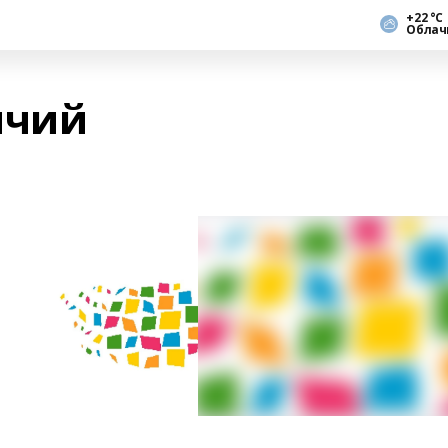
+22 °С
Облач
ичий