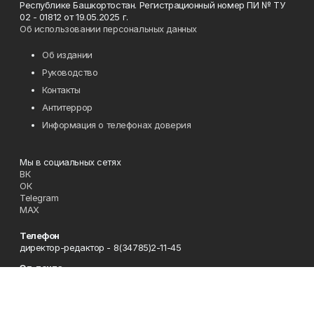
Республике Башкортостан. Регистрационный номер ПИ № ТУ
02 - 01812 от 19.05.2025 г.
Об использовании персональных данных
Об издании
Руководство
Контакты
Антитеррор
Информация о телефонах доверия
Мы в социальных сетях
ВК
ОК
Telegram
MAX
Телефон
директор-редактор - 8(34785)2-11-45
Эл. почта
zori@ufamts.ru
Адрес
453380 Республика Башкортостан, Зианчуринский район,с.