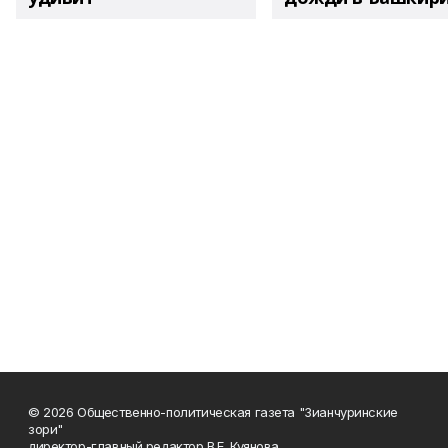
© 2026 Общественно-политическая газета "Зианчуринские
зори"
директор-главный редактор В.Е. Куянова