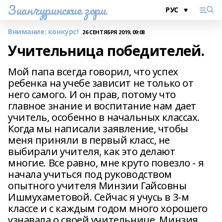
Зианчуринские зори
Внимание: конкурс!
26 СЕНТЯБРЯ 2019, 09:08
Учительница победителей.
Мой папа всегда говорил, что успех
ребенка на учебе зависит не только от
него самого. И он прав, потому что
главное знание и воспитание нам дает
учитель, особенно в начальных классах.
Когда мы написали заявление, чтобы
меня приняли в первый класс, не
выбирали учителя, как это делают
многие. Все равно, мне круто повезло - я
начала учиться под руководством
опытного учителя Минзии Гайсовны
Ишмухаметовой. Сейчас я учусь в 3-м
классе и с каждым годом много хорошего
узнавала о своей учительнице. Минзия