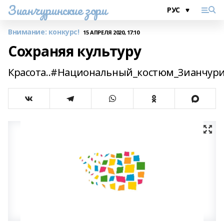
Зианчуринские зори
Внимание: конкурс!
15 АПРЕЛЯ 2020, 17:10
Сохраняя культуру
Красота..#Национальный_костюм_Зианчур