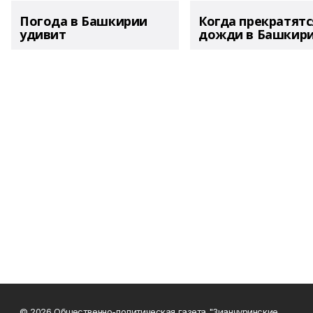
Погода в Башкирии
Когда прекратятс
удивит
дожди в Башкир
© 2026 Общественно-политическая газета "Зианчуринские