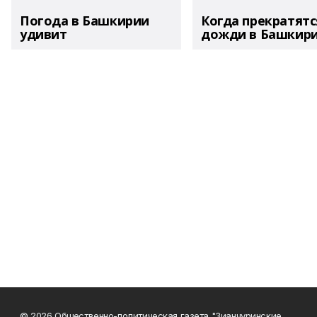
Погода в Башкирии
Когда прекратятс
удивит
дожди в Башкир
© 2026 Общественно-политическая газета "Зианчуринские