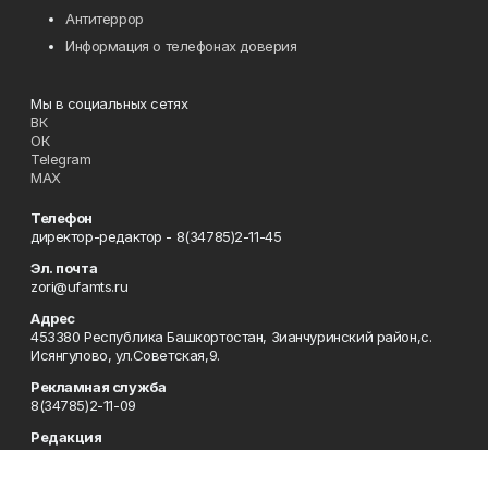
Антитеррор
Информация о телефонах доверия
Мы в социальных сетях
ВК
ОК
Telegram
MAX
Телефон
директор-редактор - 8(34785)2-11-45
Эл. почта
zori@ufamts.ru
Адрес
453380 Республика Башкортостан, Зианчуринский район,с.
Исянгулово, ул.Советская,9.
Рекламная служба
8(34785)2-11-09
Редакция
8(34785)2-11-25
Приемная