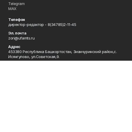
Telegram
MAX
Телефон
директор-редактор - 8(34785)2-11-45
Эл. почта
zori@ufamts.ru
Адрес
453380 Республика Башкортостан, Зианчуринский район,с.
Исянгулово, ул.Советская,9.
Рекламная служба
8(34785)2-11-09
Редакция
8(34785)2-11-25
Приемная
8(34785)2-11-45
Отдел кадров
2-11-89