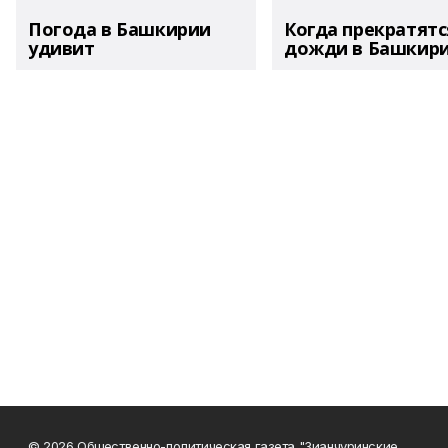
Погода в Башкирии
Когда прекратятс
удивит
дожди в Башкир
© 2026 Общественно-политическая газета "Зианчуринские