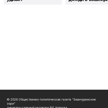
© 2026 Общественно-политическая газета "Зианчуринские
зори"
директор-главный редактор В.Е. Куянова