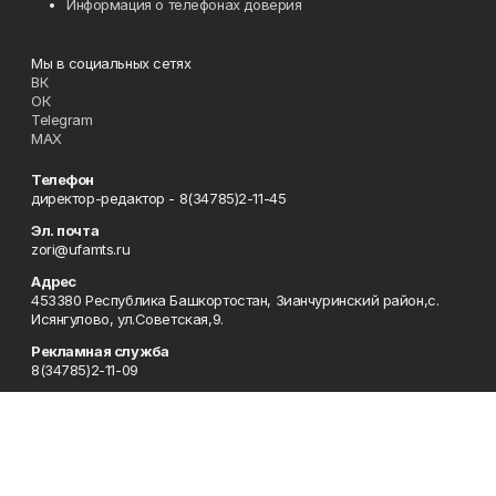
Информация о телефонах доверия
Мы в социальных сетях
ВК
ОК
Telegram
MAX
Телефон
директор-редактор - 8(34785)2-11-45
Эл. почта
zori@ufamts.ru
Адрес
453380 Республика Башкортостан, Зианчуринский район,с.
Исянгулово, ул.Советская,9.
Рекламная служба
8(34785)2-11-09
Редакция
8(34785)2-11-25
Приемная
8(34785)2-11-45